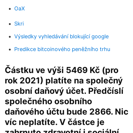
OaX
Skri
Výsledky vyhledávání blokující google
Predikce bitcoinového peněžního trhu
Částku ve výši 5469 Kč (pro
rok 2021) platíte na společný
osobní daňový účet. Předčíslí
společného osobního
daňového účtu bude 2866. Nic
víc neplatíte. V částce je
zahrnuto zdravotní i sociální