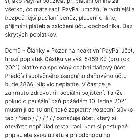
si, ako PayPal používať pri platení online za
všetko, čo máte radi. PayPal umožňuje rychlejší a
bezpečnější posílání peněz, placení online,
přijímání plateb a založení účtu obchodníka. Bez
skrytých poplatkov.
Domů » Články » Pozor na neaktivní PayPal účet,
hrozí poplatek Částku ve výši 5469 Kč (pro rok
2021) platíte na společný osobní daňový účet.
Předčíslí společného osobního daňového účtu
bude 2866. Nic víc neplatíte. V částce je
zahrnuto zdravotní i sociální pojištění. Takže
pokud o paušální daň požádám 10. ledna 2021,
musím ji do 10 dnů také zaplatit? Poslední slůvko
tab / 'tæb / / / / / / / označuje účet, který si
otevřete například restauraci, kam si postupně
připisujete svou útratu a při odchodu ho