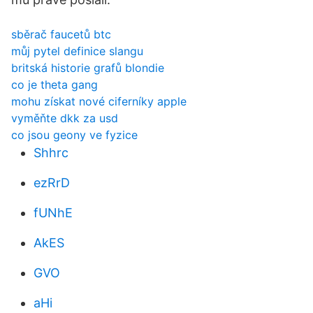
sběrač faucetů btc
můj pytel definice slangu
britská historie grafů blondie
co je theta gang
mohu získat nové ciferníky apple
vyměňte dkk za usd
co jsou geony ve fyzice
Shhrc
ezRrD
fUNhE
AkES
GVO
aHi