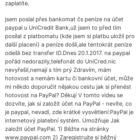
zaplatíte.
jsem poslal přes bankomat čs peníze na účet
paypal u UniCredit Bank,už jsem to před tím
posílal z platbomatu (kde jsem si platbu uložil pro
další placení) a peníze došli,ale tentokrát peníze
odešli bez transfer ID.Dnes 20.1.2017. na paypal
pořád nedorazily,telefonát do UniCred.nic
nevyřešil,nemají s tím prý Zdravím, mám
hotovost a nemám kartu či bankovní účet, může
mi někdo doporučit nějakou cestu jak si přenést
hotovost na PayPal? Děkuji V tomto videu se
dozvíte, jak si založit účet na PayPal - nevíte, co
je paypal, nevadí, zde krátké vysvětlení:PayPal je
internetový platební systém. Umožňuje Jak
založit účet PayPal. 1) Běžte na stránky
www.paypal.com 2) Zaregistrujte si běžný