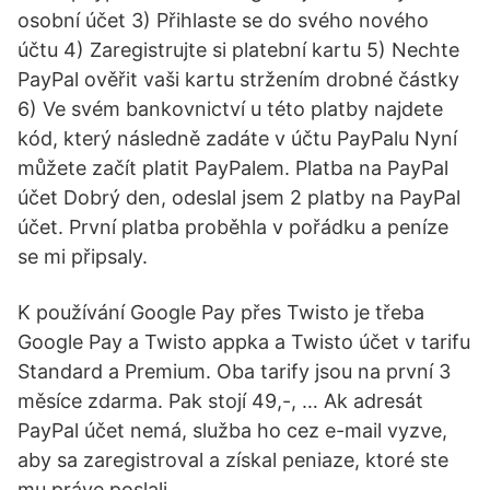
osobní účet 3) Přihlaste se do svého nového
účtu 4) Zaregistrujte si platební kartu 5) Nechte
PayPal ověřit vaši kartu stržením drobné částky
6) Ve svém bankovnictví u této platby najdete
kód, který následně zadáte v účtu PayPalu Nyní
můžete začít platit PayPalem. Platba na PayPal
účet Dobrý den, odeslal jsem 2 platby na PayPal
účet. První platba proběhla v pořádku a peníze
se mi připsaly.
K používání Google Pay přes Twisto je třeba
Google Pay a Twisto appka a Twisto účet v tarifu
Standard a Premium. Oba tarify jsou na první 3
měsíce zdarma. Pak stojí 49,-, … Ak adresát
PayPal účet nemá, služba ho cez e-mail vyzve,
aby sa zaregistroval a získal peniaze, ktoré ste
mu práve poslali.