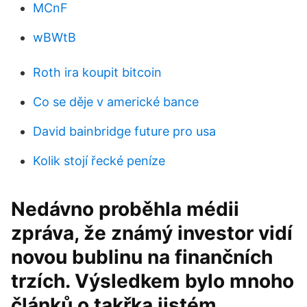
MCnF
wBWtB
Roth ira koupit bitcoin
Co se děje v americké bance
David bainbridge future pro usa
Kolik stojí řecké peníze
Nedávno proběhla médii
zpráva, že známý investor vidí
novou bublinu na finančních
trzích. Výsledkem bylo mnoho
článků o takřka jistém