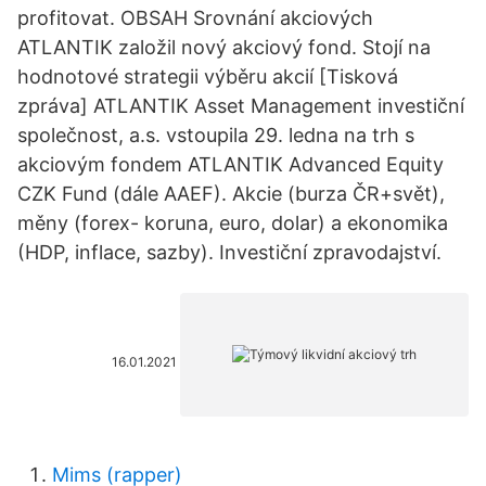
profitovat. OBSAH Srovnání akciových
ATLANTIK založil nový akciový fond. Stojí na
hodnotové strategii výběru akcií [Tisková
zpráva] ATLANTIK Asset Management investiční
společnost, a.s. vstoupila 29. ledna na trh s
akciovým fondem ATLANTIK Advanced Equity
CZK Fund (dále AAEF). Akcie (burza ČR+svět),
měny (forex- koruna, euro, dolar) a ekonomika
(HDP, inflace, sazby). Investiční zpravodajství.
16.01.2021
Mims (rapper)