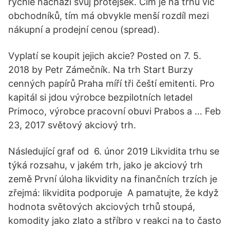
rychle nachází svůj protějšek. Čím je na trhu víc
obchodníků, tím má obvykle menší rozdíl mezi
nákupní a prodejní cenou (spread).
Vyplatí se koupit jejich akcie? Posted on 7. 5.
2018 by Petr Zámečník. Na trh Start Burzy
cenných papírů Praha míří tři čeští emitenti. Pro
kapitál si jdou výrobce bezpilotních letadel
Primoco, výrobce pracovní obuvi Prabos a … Feb
23, 2017 světový akciový trh.
Následující graf od 6. únor 2019 Likvidita trhu se
týká rozsahu, v jakém trh, jako je akciový trh
země První úloha likvidity na finančních trzích je
zřejmá: likvidita podporuje A pamatujte, že když
hodnota světových akciových trhů stoupá,
komodity jako zlato a stříbro v reakci na to často