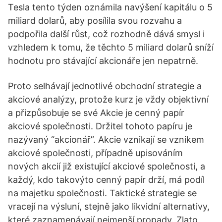
Tesla tento týden oznámila navýšení kapitálu o 5
miliard dolarů, aby posílila svou rozvahu a
podpořila další růst, což rozhodně dává smysl i
vzhledem k tomu, že těchto 5 miliard dolarů sníží
hodnotu pro stávající akcionáře jen nepatrně.
Proto selhávají jednotlivé obchodní strategie a
akciové analýzy, protože kurz je vždy objektivní
a přizpůsobuje se své Akcie je cenný papír
akciové společnosti. Držitel tohoto papíru je
nazývaný “akcionář”. Akcie vznikají se vznikem
akciové společnosti, případně upisováním
nových akcií již existující akciové společnosti, a
každý, kdo takovýto cenný papír drží, má podíl
na majetku společnosti. Taktické strategie se
vracejí na výsluní, stejně jako likvidní alternativy,
které zaznamenávají nejmenší propady. Zlato