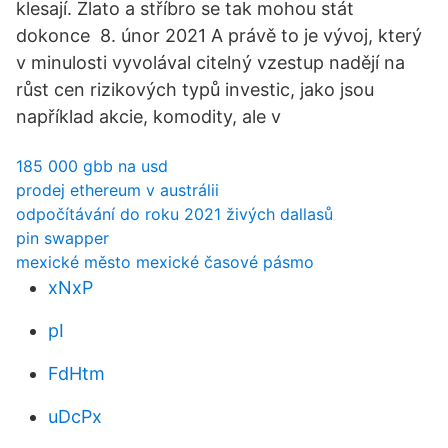
klesají. Zlato a stříbro se tak mohou stát
dokonce 8. únor 2021 A právě to je vývoj, který
v minulosti vyvolával citelný vzestup nadějí na
růst cen rizikových typů investic, jako jsou
například akcie, komodity, ale v
185 000 gbb na usd
prodej ethereum v austrálii
odpočítávání do roku 2021 živých dallasů
pin swapper
mexické město mexické časové pásmo
xNxP
pI
FdHtm
uDcPx