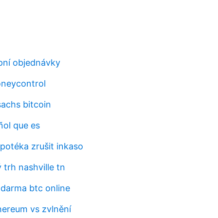
pní objednávky
oneycontrol
achs bitcoin
ñol que es
potéka zrušit inkaso
 trh nashville tn
zdarma btc online
hereum vs zvlnění