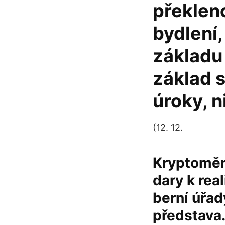
překleno
bydlení
základu
základ s
úroky, n
(12. 12.
Kryptoměny
dary k real
berní úřad
představa.