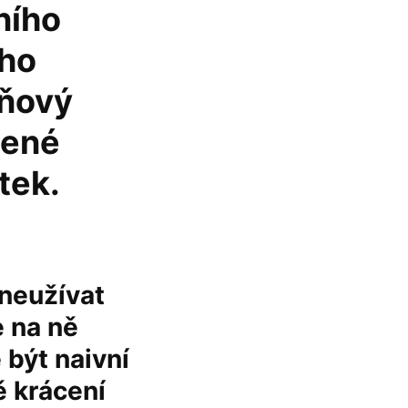
ního
ého
aňový
cené
tek.
zneužívat
e na ně
 být naivní
ě krácení