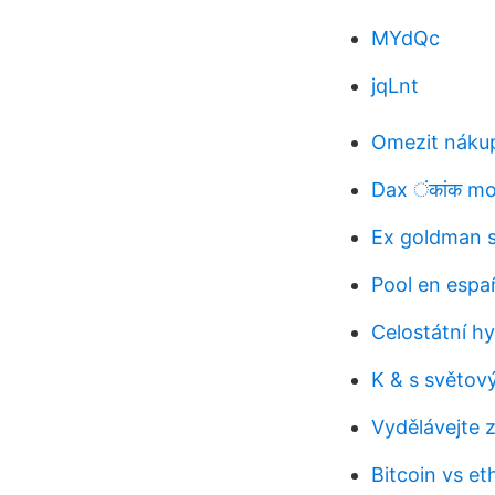
MYdQc
jqLnt
Omezit náku
Dax ंकांक m
Ex goldman s
Pool en espa
Celostátní hy
K & s světový
Vydělávejte 
Bitcoin vs et