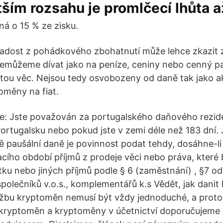
tším rozsahu je promlčecí lhůta a
ná o 15 % ze zisku.
Radost z pohádkového zbohatnutí může lehce zkazit zj
můžeme dívat jako na peníze, ceniny nebo cenný pap
ou věc. Nejsou tedy osvobozeny od daně tak jako ak
oměny na fiat.
e: Jste považován za portugalského daňového rezid
Portugalsku nebo pokud jste v zemi déle než 183 dní.
dě paušální daně je povinnost podat tehdy, dosáhne-li
ího období příjmů z prodeje věci nebo práva, které 
u nebo jiných příjmů podle § 6 (zaměstnání) , §7 ods
 společníků v.o.s., komplementářů k.s Vědět, jak dani
ěžbu kryptoměn nemusí být vždy jednoduché, a proto
kryptoměn a kryptoměny v účetnictví doporučujeme i