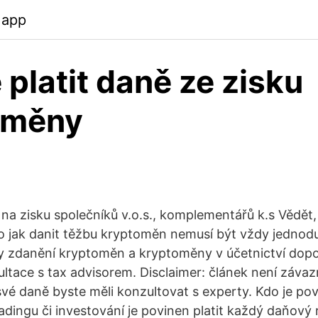
.app
 platit daně ze zisku
oměny
y na zisku společníků v.o.s., komplementářů k.s Vědět,
 jak danit těžbu kryptoměn nemusí být vždy jednodu
dy zdanění kryptoměn a kryptoměny v účetnictví dop
zultace s tax advisorem. Disclaimer: článek není záva
vé daně byste měli konzultovat s experty. Kdo je pov
adingu či investování je povinen platit každý daňový 