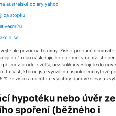
 na australské dolary yahoo
jí za stopku
ltivesmíru
akcie lse
vejte ale pozor na termíny. Zisk z prodané nemovitos
ději do 1 roku následujícího po roce, v němž jste pen
e příjem z prodeje větší, než kolik investujete do nov
 ta část, kterou jste využili na uspokojení bytové po
15 % ze zisku a odečtete všechny daňové slevy a zvý
ácí hypotéku nebo úvěr ze
ího spoření (běžného i