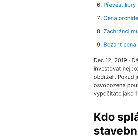
Převést libry
Cena orchide
Zachránci mu
Bezant cena 
Dec 12, 2019 · Dá
investovat nejpoz
obdrželi. Pokud j
osvobozena pouze
vypočítáte jako 
Kdo spl
stavebn