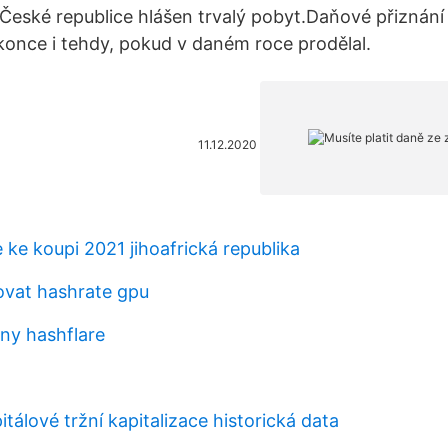
České republice hlášen trvalý pobyt.Daňové přiznání
konce i tehdy, pokud v daném roce prodělal.
11.12.2020
e ke koupi 2021 jihoafrická republika
ovat hashrate gpu
ény hashflare
tálové tržní kapitalizace historická data