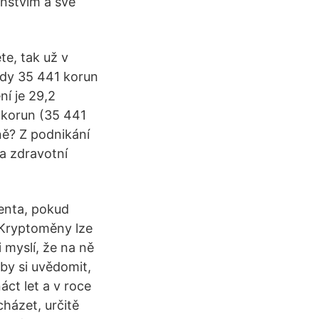
nstvím a své
e, tak už v
edy 35 441 korun
ní je 29,2
 korun (35 441
ně? Z podnikání
 a zdravotní
enta, pokud
 Kryptoměny lze
i myslí, že na ně
 by si uvědomit,
áct let a v roce
házet, určitě