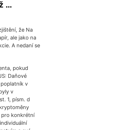
ž …
ištění, že Na
ír, ale jako na
cie. A nedaní se
enta, pokud
 JS: Daňové
 poplatník v
byly v
t. 1, písm. d
t kryptoměny
 pro konkrétní
ndividuální