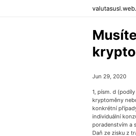
valutasusl.web
Musíte
krypt
Jun 29, 2020
1, písm. d (podíl
kryptoměny nebo
konkrétní přípa
individuální kon
poradenstvím a s
Daň ze zisku z tr