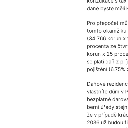
konzultace s tax
daně byste měli 
Pro přepočet můž
tomto okamžiku 
(34 766 korun x 1
procenta ze čtvr
korun x 25 proce
se platí daň z př
pojištění (6,75% 
Daňové rezidenc
vlastníte dům v 
bezplatně darovat
berní úřady stejn
že v případě krác
2036 už budou fi