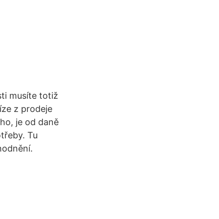
ti musíte totiž
íze z prodeje
ého, je od daně
třeby. Tu
hodnění.