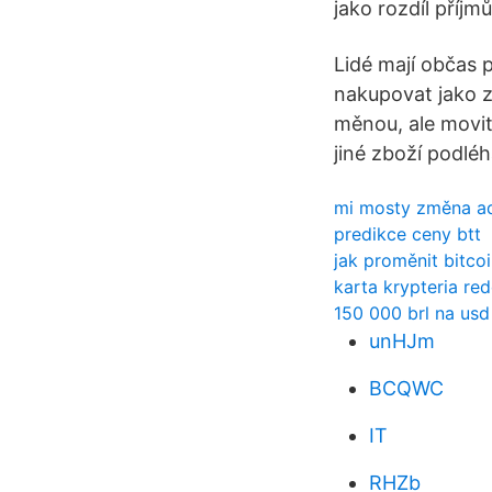
jako rozdíl příjm
Lidé mají občas 
nakupovat jako z
měnou, ale movit
jiné zboží podlé
mi mosty změna a
predikce ceny btt
jak proměnit bitco
karta krypteria red
150 000 brl na usd
unHJm
BCQWC
IT
RHZb