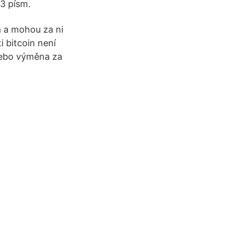
 3 písm.
a a mohou za ni
 bitcoin není
nebo výměna za