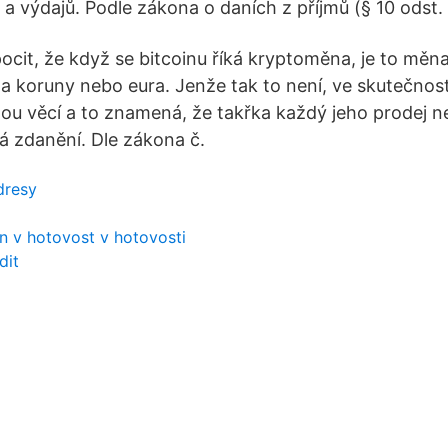
ů a výdajů. Podle zákona o daních z příjmů (§ 10 odst.
pocit, že když se bitcoinu říká kryptoměna, je to měn
a koruny nebo eura. Jenže tak to není, ve skutečnosti
ou věcí a to znamená, že takřka každý jeho prodej 
há zdanění. Dle zákona č.
dresy
in v hotovost v hotovosti
dit