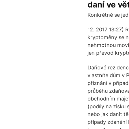
daní ve vě
Konkrétně se jed
12. 2017 13:27) 
kryptoměny se ne
nehmotnou movit
jen převod krypt
Daňové rezidenc
vlastníte dům v 
přiznání v přípa
průběhu zdaňovac
obchodním majetk
(podíly na zisku
nebo jak danit t
případy zdanění 