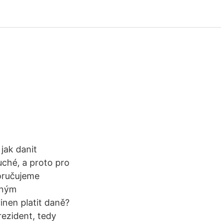
 jak danit
ché, a proto pro
oručujeme
zným
inen platit daně?
rezident, tedy