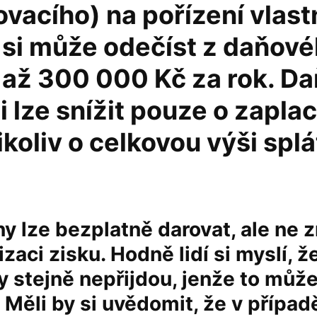
vacího) na pořízení vlast
, si může odečíst z daňov
 až 300 000 Kč za rok. D
i lze snížit pouze o zapla
ikoliv o celkovou výši splá
 lze bezplatně darovat, ale ne 
izaci zisku. Hodně lidí si myslí, ž
y stejně nepřijdou, jenže to může
 Měli by si uvědomit, že v případ