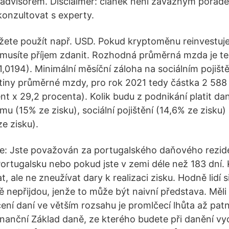
 advisorem. Disclaimer: článek není závazným porade
konzultovat s experty.
ete použít např. USD. Pokud kryptoměnu reinvestujet
musíte příjem zdanit. Rozhodná průměrná mzda je t
,0194). Minimální měsíční záloha na sociálním pojiště
tiny průměrné mzdy, pro rok 2021 tedy částka 2 588
nt x 29,2 procenta). Kolik budu z podnikání platit da
íjmu (15% ze zisku), sociální pojištění (14,6% ze zisku)
ze zisku).
e: Jste považován za portugalského daňového rezid
Portugalsku nebo pokud jste v zemi déle než 183 dní.
, ale ne zneužívat dary k realizaci zisku. Hodně lidí s
ě nepřijdou, jenže to může být naivní představa. Měli
ení daní ve větším rozsahu je promlčecí lhůta až patn
nanční Základ daně, ze kterého budete při danění vyc