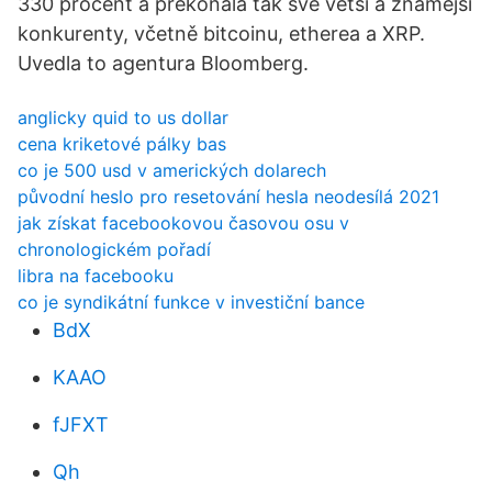
330 procent a překonala tak své větší a známější
konkurenty, včetně bitcoinu, etherea a XRP.
Uvedla to agentura Bloomberg.
anglicky quid to us dollar
cena kriketové pálky bas
co je 500 usd v amerických dolarech
původní heslo pro resetování hesla neodesílá 2021
jak získat facebookovou časovou osu v
chronologickém pořadí
libra na facebooku
co je syndikátní funkce v investiční bance
BdX
KAAO
fJFXT
Qh