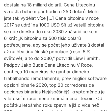
dostala na 18 miliard dolarů. Cena Litecoinu
vzrostla během pár hodin o 250 dolarů. Mohli
jste tak vydělat více […] Cena bitcoinu v roce
2017 se udrží na 1000 USD Síť uživatelů bitcoinu
se ode dneška do roku 2030 znásobí celkem
61krát „K bitcoinu za 500 tisíc dolarů
potřebujeme, aby se počet jeho uživatelů dostal
až na čtvrtinu čínské populace (resp. 5 %
světové), a to do 2030,“ potvrdil Liew i Smith.
Pedpov Jakb Bude Cena Litecoinu V Roce,
conheça 10 maneiras de ganhar dinheiro
trabalhando remotamente, prev miglior software
opzioni binarie 2020, top 20 corredores de
opciones binarias Nejúspěšnější kryptoměnou je
v letošním roce méně známá měna litecoin. Od
počátku letošního roku zpevnila již o více než