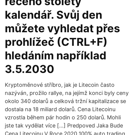
řečeno stoletý
kalendář. Svůj den
můžete vyhledat přes
prohlížeč (CTRL+F)
hledáním například
3.5.2030
Kryptoměnové stříbro, jak je Litecoin často
nazýván, prožilo rallye, na jejímž konci byly ceny
okolo 340 dolarů a celková tržní kapitalizace se
dostala na 18 miliard dolarů. Cena Litecoinu
vzrostla během pár hodin o 250 dolarů. Mohli
jste tak vydělat více […] Predpoved Jaka Bude
Cena Litecoinu V Roce 2020 100% auto trading