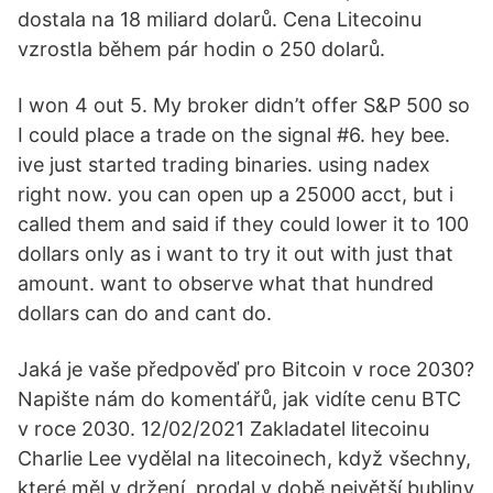
dostala na 18 miliard dolarů. Cena Litecoinu
vzrostla během pár hodin o 250 dolarů.
I won 4 out 5. My broker didn’t offer S&P 500 so
I could place a trade on the signal #6. hey bee.
ive just started trading binaries. using nadex
right now. you can open up a 25000 acct, but i
called them and said if they could lower it to 100
dollars only as i want to try it out with just that
amount. want to observe what that hundred
dollars can do and cant do.
Jaká je vaše předpověď pro Bitcoin v roce 2030?
Napište nám do komentářů, jak vidíte cenu BTC
v roce 2030. 12/02/2021 Zakladatel litecoinu
Charlie Lee vydělal na litecoinech, když všechny,
které měl v držení, prodal v době největší bubliny