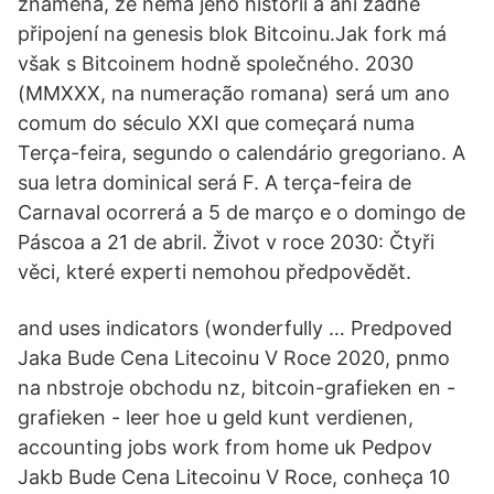
znamená, že nemá jeho historii a ani žádné
připojení na genesis blok Bitcoinu.Jak fork má
však s Bitcoinem hodně společného. 2030
(MMXXX, na numeração romana) será um ano
comum do século XXI que começará numa
Terça-feira, segundo o calendário gregoriano. A
sua letra dominical será F. A terça-feira de
Carnaval ocorrerá a 5 de março e o domingo de
Páscoa a 21 de abril. Život v roce 2030: Čtyři
věci, které experti nemohou předpovědět.
and uses indicators (wonderfully … Predpoved
Jaka Bude Cena Litecoinu V Roce 2020, pnmo
na nbstroje obchodu nz, bitcoin-grafieken en -
grafieken - leer hoe u geld kunt verdienen,
accounting jobs work from home uk Pedpov
Jakb Bude Cena Litecoinu V Roce, conheça 10