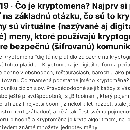
19 · Čo je kryptomena? Najprv s
na základnú otázku, čo sú to kr
 sú virtuálne (nazývané aj digit
é) meny, ktoré používajú kryptogr
re bezpečnú (šifrovanú) komunik
e kryptomena “digitálne platidlo založené na kryptogr
ť tohto platidla.” Kryptomena je digitálna forma peňa
 denne v obchodoch, reštauráciách, baroch… ako pr
a tovaru. Co znamená podstatné jméno kryptoměna?
ovníku cizích slov. Pravděpodobně se již každý z Vá
bo ještě pravděpodobněji s „Bitcoinem“, který poje
o trh zažil největší boom již několik let nazpět, stále j
 instrument „záhadou“, a dělá tak čest svému pojmeno
orů je hodně a Kryptoměna je kryta algoritmem, na j
předem známé množství jednotek měny.