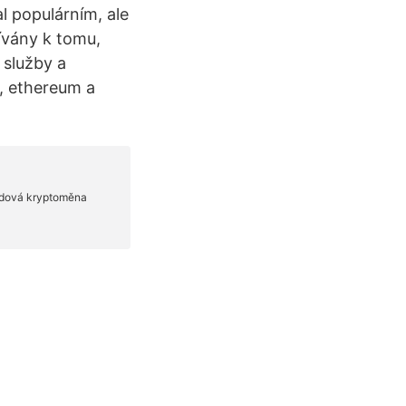
al populárním, ale
ívány k tomu,
 služby a
n, ethereum a