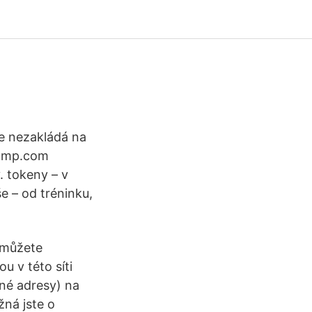
se nezakládá na
Scmp.com
. tokeny – v
e – od tréninku,
 můžete
u v této síti
né adresy) na
žná jste o