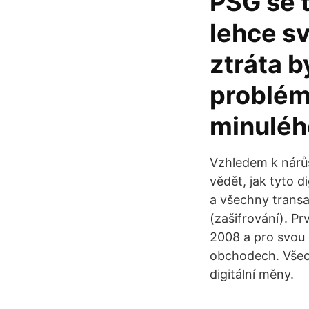
PSG se t
lehce sv
ztráta 
problém
minuléh
Vzhledem k nárůs
vědět, jak tyto d
a všechny transa
(zašifrování). Pr
2008 a pro svou o
obchodech. Všec
digitální měny.