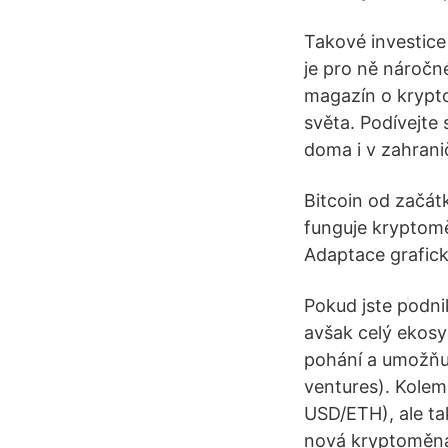
Takové investice
je pro ně náročn
magazín o krypto
světa. Podívejte 
doma i v zahranič
Bitcoin od začát
funguje kryptoměn
Adaptace grafic
Pokud jste podni
avšak celý ekosy
pohání a umožňu
ventures). Kolem
USD/ETH), ale ta
nová kryptoměna,