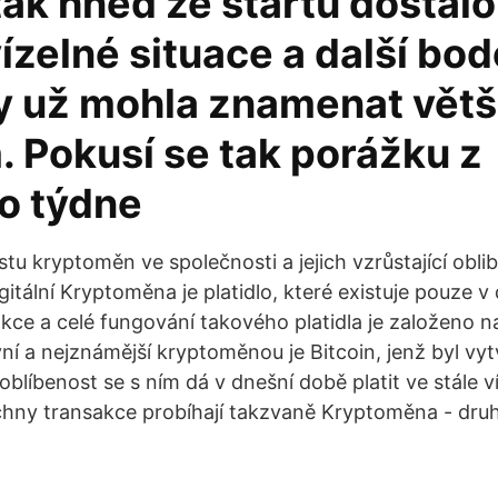
ak hned ze startu dostalo
ízelné situace a další bo
by už mohla znamenat větš
. Pokusí se tak porážku z
o týdne
tu kryptoměn ve společnosti a jejich vzrůstající obl
igitální Kryptoměna je platidlo, které existuje pouze v
kce a celé fungování takového platidla je založeno na
vní a nejznámější kryptoměnou je Bitcoin, jenž byl vy
blíbenost se s ním dá v dnešní době platit ve stále ví
hny transakce probíhají takzvaně Kryptoměna - dru