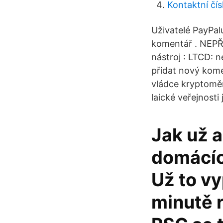
Kontaktní čís
Uživatelé PayPal
komentář . NEPŘE
nástroj : LTCD: n
přidat nový kome
vládce kryptoměn
laické veřejnosti
Jak už a
domácíc
Už to vy
minutě 