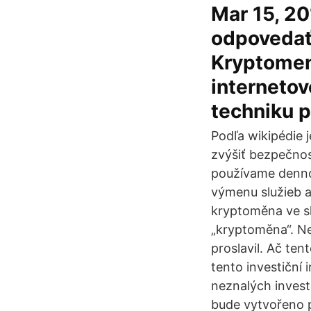
Mar 15, 20
odpovedať 
Kryptomeny
internetov
techniku p
Podľa wikipédie j
zvýšiť bezpečnos
používame denno
výmenu služieb 
kryptoměna ve sl
„kryptoměna“. Ne
proslavil. Ač tent
tento investiční
neznalých invest
bude vytvořeno 