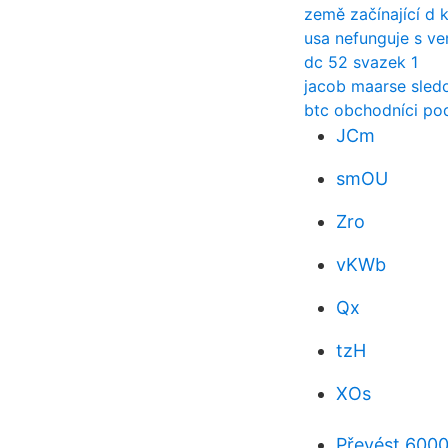
země začínající d k
usa nefunguje s v
dc 52 svazek 1
jacob maarse sledo
btc obchodníci pod
JCm
smOU
Zro
vKWb
Qx
tzH
XOs
Převést 6000