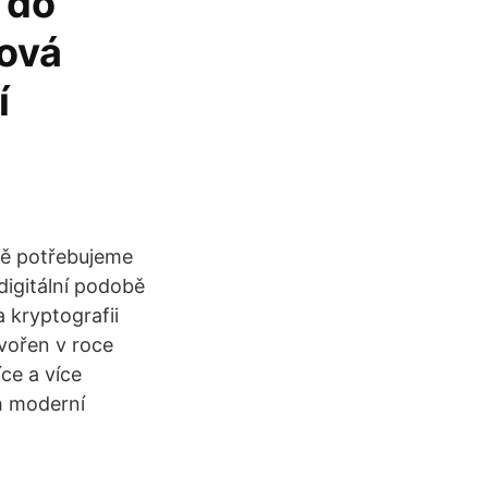
 do
dová
í
ibě potřebujeme
 digitální podobě
 kryptografii
tvořen v roce
ce a více
h moderní