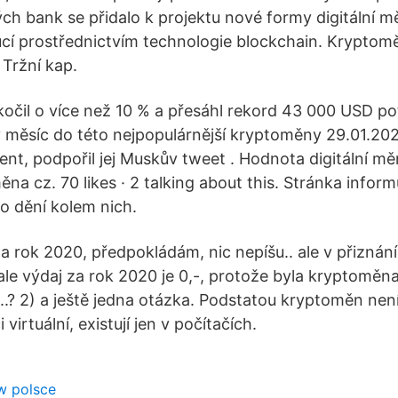
ch bank se přidalo k projektu nové formy digitální m
tucí prostřednictvím technologie blockchain. Kryptom
Tržní kap.
kočil o více než 10 % a přesáhl rekord 43 000 USD po
ý měsíc do této nejpopulárnější kryptoměny 29.01.202
ent, podpořil jej Muskův tweet . Hodnota digitální mě
a cz. 70 likes · 2 talking about this. Stránka inform
o dění kolem nich.
a rok 2020, předpokládám, nic nepíšu.. ale v přiznání
, ale výdaj za rok 2020 je 0,-, protože byla kryptomě
.? 2) a ještě jedna otázka. Podstatou kryptoměn nen
i virtuální, existují jen v počítačích.
 w polsce