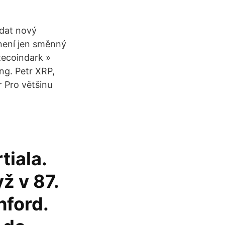
idat nový
není jen směnný
tecoindark »
ng. Petr XRP,
r Pro většinu
tiala.
ž v 87.
hford.