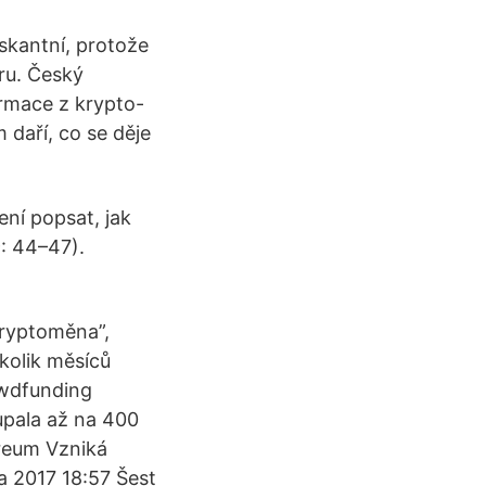
skantní, protože
ru. Český
rmace z krypto-
 daří, co se děje
ní popsat, jak
9: 44–47).
kryptoměna”,
kolik měsíců
owdfunding
upala až na 400
ereum Vzniká
a 2017 18:57 Šest