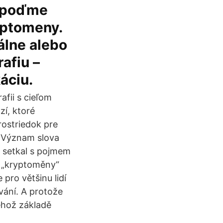
i poďme
yptomeny.
álne alebo
afiu –
áciu.
afii s cieľom
zí, ktoré
ostriedok pre
 Význam slova
s setkal s pojmem
m „kryptoměny“
e pro většinu lidí
vání. A protože
ehož základě