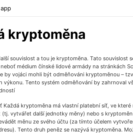
.app
á kryptoměna
další souvislost a tou je kryptoměna. Tato souvislost 
, neboť médium čínské lidové armády na stránkách 
 že by vojáci mohli být odměňováni kryptoměnou – tzv
jich výkonu. Tento systém odměňování by zahrnoval vš
dností
 Každá kryptoměna má vlastní platební síť, ve které
 (tj. vytvářet další jednotky měny) nebo s kryptoměno
řevádět měnu ze svého účtu (za tímto účelem vytvoře
 adresu). Tento druh peněz se nazývá kryptoměna. Mo