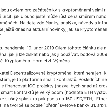
 jsou ovšem pro začátečníky s kryptoměnami velmi ri
é určit, jak dlouho ještě může růst cena směrem naho
měnách. Najdete zde články, analýzy, návody a info
se ještě dnes na aktuální novinky, jak se kryptoměnám
í.
ku pandemie 19. únor 2019 Cílem tohoto článku ale ne
a, jak ji lze získat nebo jak ji používat. bodová 200
ké Kryptoměna. Hornictví. Výměna.
katel Decentralizovaná kryptoměna, která není jen “
stém, je to platforma smart kontraktů. Posledních ně
je financovat ICO projekty (nazval bych snad až cr
 smart kontraktů je velký boom (hodnota ETH vysto
ké slušný splask (a pak padla na 150 USD/ETH). Eth
 na tvorbě se podílejí přední světové banky 31. srpn