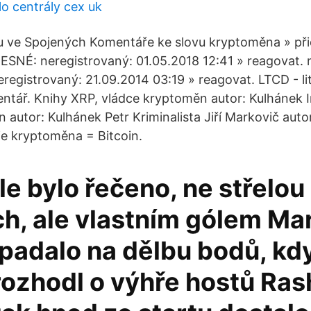
lo centrály cex uk
u ve Spojených Komentáře ke slovu kryptoměna » př
SNÉ: neregistrovaný: 01.05.2018 12:41 » reagovat. 
eregistrovaný: 21.09.2014 03:19 » reagovat. LTCD - li
ntář. Knihy XRP, vládce kryptoměn autor: Kulhánek I
 autor: Kulhánek Petr Kriminalista Jiří Markovič auto
 je kryptoměna = Bitcoin.
le bylo řečeno, ne střelou
h, ale vlastním gólem Mar
padalo na dělbu bodů, kdy
rozhodl o výhře hostů Ras