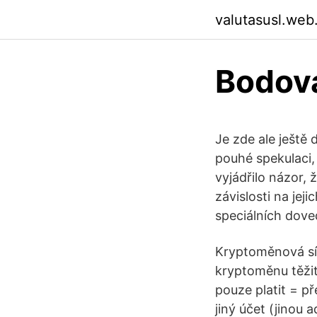
valutasusl.web
Bodov
Je zde ale ještě 
pouhé spekulaci
vyjádřilo názor,
závislosti na je
speciálních dove
Kryptoměnová síť
kryptoměnu těžit
pouze platit = p
jiný účet (jinou