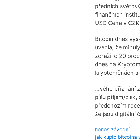
předních světový
finančních insti
USD Cena v CZK 
Bitcoin dnes vys
uvedla, že minul
zdražil o 20 proc
dnes na Kryptoměn
kryptoměnách a 
…vého přiznání z
píšu příjem/zisk
předchozím roce.
že jsou digitální č
honos závodní
jak kupic bitcoina