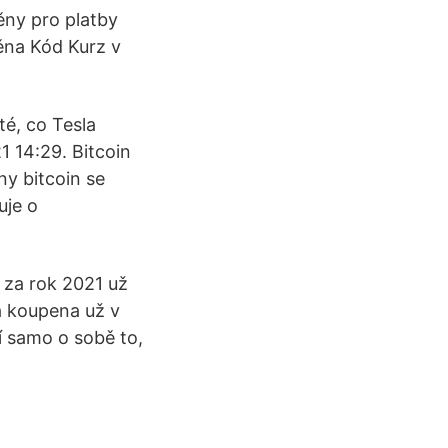
ěny pro platby
ěna Kód Kurz v
té, co Tesla
1 14:29. Bitcoin
ny bitcoin se
uje o
 za rok 2021 už
na koupena už v
í samo o sobě to,