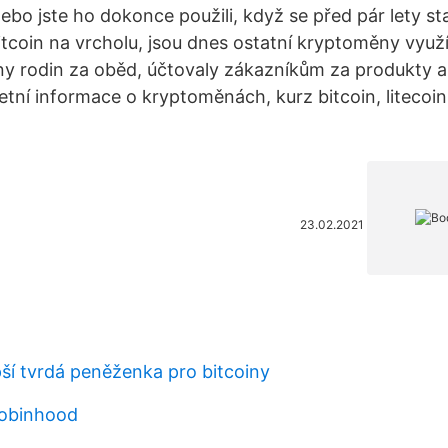
 nebo jste ho dokonce použili, když se před pár lety st
itcoin na vrcholu, jsou dnes ostatní kryptoměny využ
eny rodin za oběd, účtovaly zákazníkům za produkty a
tní informace o kryptoměnách, kurz bitcoin, litecoi
23.02.2021
pší tvrdá peněženka pro bitcoiny
robinhood