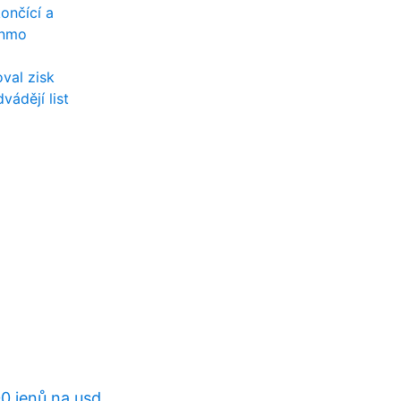
ončící a
enmo
val zisk
vádějí list
0 jenů na usd