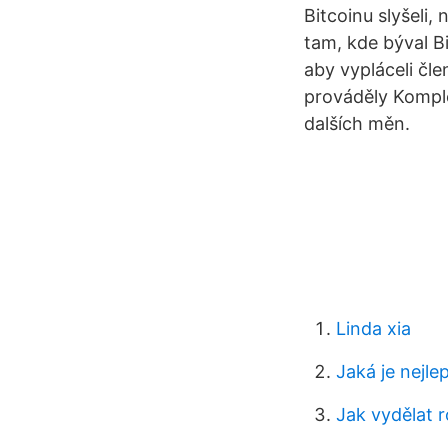
Bitcoinu slyšeli,
tam, kde býval B
aby vypláceli čl
prováděly Komple
dalších měn.
Linda xia
Jaká je nejle
Jak vydělat 